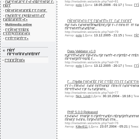
·
http://netadmin.ws/article.php?sid=81
ГЏГ°Г®ГЈГ°Г Г¬Г¬ГЁГ°Г®ГўГ Г­
Автор:
polo
|
Дата:
18.05.2006 - 01:17
|
Тема:
Г‘Г
ГЁГҐ
·
ГЌГ®ГўГ®Г±ГІГЁ Г‘Г Г©ГІГ
·
ГЋГЇГҐГ°Г Г¶ГЁГ®Г­Г­Г»ГҐ
Г±ГЁГ±ГІГҐГ¬Г»
ГЌГ®ГўГ»Г© Г°Г Г§Г¤ГҐГ« Г­Г Г±Г Г©ГІГҐ
·
Multimedia online
ГђГ Г¤Г» Г±Г®Г®ГЎГ№ГЁГІГј ГўГ Г¬ Г·ГІГ® Г­Г Г­Г Гё
ГЇГ°Г®ГґГҐГ±Г±ГЁГ®Г...
·
Г‘ГЎГ®Г°Г­ГЁГЄ
http://netadmin.ws/article.php?sid=79
Г°ГҐГ¶ГҐГЇГІГ®Гў
Автор:
polo
|
Дата:
13.12.2005 - 21:15
|
Тема:
ГЌГ
·
Г‘ГҐГ°ГўГҐГ°Г»
ГЌГҐ
Data Validator v1.0
ГЇГ°Г®ГЇГіГ±ГІГЁГІГҐ
ГЏГ°ГҐГ¤Г±ГІГ ГўГ«ГїГѕ ГўГ ГёГҐГ¬Гі ГўГ­ГЁГ¬Г Г­ГЁГѕ
ГЇГ°Г®ГўГҐГ°ГЄГЁ Г...
·
Г”ГіГІГЎГ®Г«
http://netadmin.ws/article.php?sid=78
Автор:
polo
|
Дата:
13.12.2005 - 20:17
|
Тема:
Г‘Г
Г…Г№Вё Г®Г¤ГЁГ­ ГўГ Г°ГЁГ Г­ГІ Г­Г Г±ГІГ°
Г’Г Г¬ ГЎГ»Г«Г Г±ГІГ ГІГҐГ©ГЄГ ГЇГ® Г­Г Г±ГІГ°Г®Г
ГЇГ°ГҐГ¤Г«Г ГЈГ Гѕ Г±ГўГ®Г©...
http://netadmin.ws/article.php?sid=77
Автор:
Nick_Lindt
|
Дата:
30.10.2004 - 16:16
|
Тем
PHP 5.0.0 Released
Г‚Г»ГёГ«Г Г­Г®ГўГ Гї ГўГҐГ°Г±ГЁГї ГЁГ§ГўГҐГ±ГІГ­Г
ГЇГ®Г¦Г Г«ГіГ©, ГїГўГ«ГїГҐГІГ±Гї Г­Г®...
http://netadmin.ws/article.php?sid=76
Автор:
Killer911
|
Дата:
23.07.2004 - 05:21
|
Тема: