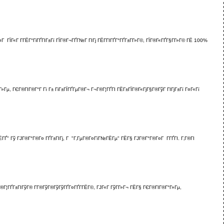
¤Г ГЇГ«Г Г­ГЁГ°ГіГҐГІГ±Гї ГЇГ®Г¬ГҐГ№Г ГІГј ГЁГ­ГІГҐГ°ГҐГ±Г­Г»Г©, ГЇГ®Г«ГҐГ§Г­Г»Г© ГЁ 100%
­Г­Г»Гµ, ГЄГ®ГІГ®Г°Г Гї Г± ГіГ±ГЇГҐГµГ®Г¬ Г¬Г®Г¦ГҐГІ ГЁГ±ГЇГ®Г«ГјГ§Г®ГўГ ГІГјГ±Гї Г¤Г«Гї
ЁГҐ" Гў ГЈГ®Г°Г®Г¤ ГҐГ±ГІГј, Г "Г‚ГµГ®Г¤ГїГ№ГЁГµ" ГЁГ§ ГЈГ®Г°Г®Г¤Г Г­ГҐГІ. Г‚Г®ГІ
®Г¦ГҐГ±ГІГўГ® Г­Г®ГўГ®ГўГўГҐГ¤ГҐГ­ГЁГ©, ГЈГ«Г ГўГ­Г»Г¬ ГЁГ§ ГЄГ®ГІГ®Г°Г»Гµ,