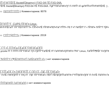
ҐГґГ®Г­ГЁГЁ Asotel(Dinamyx) FXO-04 ГЁ FXS-04A.
ЁГЁ Asotel(Dinamyx) FXO-04 ГЁ FXS-04A. ГЏГ°Г®Г¤Г®Г«Г¦Г Гї ГІГҐГ¬Гі ipГІГҐГ«ГҐГґГ®Г­ГЁГЁ :) .
ма:
Г€Г­ГІГҐГ°Г­ГҐГІ
|
Комментариев: 8076
Г­ГІГҐГ°Г CUPS ГЇГ®Г¤ Linux.
®ГґГґГЁГ±ГҐ ГЇГ°ГЁГ­ГІГҐГ°Г» ГЎГ»Г«ГЁ ГЇГ®Г¤ГЄГ«ГѕГ·ГҐГ­Г» ГЄ Г¬Г ГёГЁГ­Г Г¬ ГЇГ®Г¤ ГіГЇГ°Г 
ма:
Г‘ГҐГ°ГўГҐГ°Г»
|
Комментариев: 2019
Г Г°Г¬Г Г­Г­Г»Гµ ГіГ±ГІГ°Г®Г©Г±ГІГў
ris Г­Г Г·Г­ГҐГІ ГЇГ°Г®Г¤Г Г¦Гі ГўГҐГ°Г±ГЁГЁ Г­Г Г±ГІГ®Г«ГјГ­Г®Г© ГЋГ‘ Linux, Г±ГЇГҐГ¶ГЁГ Г«ГјГ­Г® Г
ГЋГЇГҐГ°Г Г¶ГЁГ®Г­Г­Г»ГҐ Г±ГЁГ±ГІГҐГ¬Г»
|
нет комментариев
°ГҐГ±ГІГ Г« Г®ГІГўГҐГ·Г ГІГј Г­Г Г§Г ГЇГ°Г®Г±Г»
Г Г«ГЁ Г®ГІГўГҐГ·Г ГІГј Г­Г Г§Г ГЇГ°Г®Г±Г» ГЌГҐ ГЁГ§ГўГҐГ±ГІГ­Г® Г°ГҐГ§ГіГ«ГјГІГ ГІ Г«ГЁ ГЅГІГ® 
ГЃГҐГ§Г®ГЇГ Г±Г­Г®Г±ГІГј
|
нет комментариев