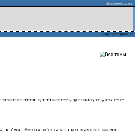
Мой Netadmin.ws
Зарегистрироваться
ГІГ®Г°Г®Г­ГҐ ГЄГ«ГЁГҐГ­ГІГ , Г§Г­Г ГҐГІ Г® ГІГ ГЄГЁГµ Г§Г ГЈГ®Г«Г®ГўГЄГ Гµ HTTP, ГЄГ ГЄ
.0, ГЇГ°ГҐГ¤Г±ГІГ ГўГ«ГїГѕ ГўГ ГёГҐГ¬Гі ГўГ­ГЁГ¬Г Г­ГЁГѕ Г­Г®ГўГ»Г© ГЄГ«Г Г±Г± Г¤Г«Гї