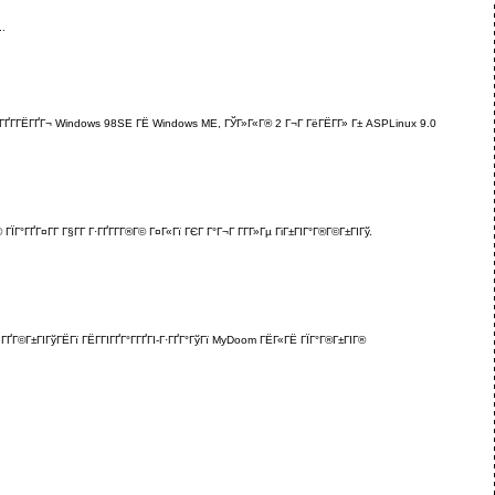
..
ГўГ«ГҐГ­ГЁГҐГ¬ Windows 98SE ГЁ Windows ME, ГЎГ»Г«Г® 2 Г¬Г ГёГЁГ­Г» Г± ASPLinux 9.0
ЇГ°ГҐГ¤Г­Г Г§Г­Г Г·ГҐГ­Г­Г®Г© Г¤Г«Гї ГЄГ Г°Г¬Г Г­Г­Г»Гµ ГіГ±ГІГ°Г®Г©Г±ГІГў.
Г¤ГҐГ©Г±ГІГўГЁГї ГЁГ­ГІГҐГ°Г­ГҐГІ-Г·ГҐГ°ГўГї MyDoom ГЁГ«ГЁ ГЇГ°Г®Г±ГІГ®