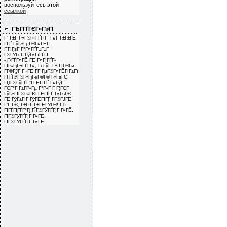
воспользуйтесь этой
ссылкой
ГЂГ­ГҐГЄГ¤Г®ГІ
Г“ Г±Г Г¬Г®Г«ГҐГІГ ГёГ Г±Г±ГЁ
Г­ГҐ ГўГ»ГµГ®Г¤ГЁГІ.
Г‘ГІГѕГ Г°Г¤ГҐГ±Г±Г
Г®ГЎГєГїГўГ«ГїГҐГІ:
- Г‹ГҐГ¤ГЁ ГЁ Г¤Г¦ГҐГ­
ГІГ«ГјГ¬ГҐГ­Г», Гі ГўГ Г± ГЇГ®Г¤
Г­Г®ГЈГ Г¬ГЁ Г­Г ГµГ®Г¤ГЁГІГ±Гї
Г­ГҐГЎГ®Г«ГјГёГ®Г© Г«ГѕГЄ.
ГЏГ®ГўГҐГ°Г­ГЁГІГҐ Г¤ГўГ
ГЄГ°Г Г±Г­Г»Гµ Г°Г»Г·Г Г¦ГЄГ ,
ГўГ»ГІГ®Г«ГЄГ­ГЁГІГҐ Г«ГѕГЄ
ГЁ ГўГ±ГІГ ГўГЁГІГҐ Г­Г®ГЈГЁ!
Г’Г ГЄ, Г±ГЇГ Г±ГЁГЎГ®! ГЂ
ГІГҐГЇГҐГ°Гј ГЇГ®ГЎГҐГ¦Г Г«ГЁ,
ГЇГ®ГЎГҐГ¦Г Г«ГЁ,
ГЇГ®ГЎГҐГ¦Г Г«ГЁ!