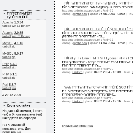
ГЌГ Г±ГІГ°Г®Г©ГЄГ ГёГ«ГѕГ§Г®Гў IP ГІГҐГ«Г
ГЌГ Г±ГІГ°Г®Г©ГЄГ ГёГ«ГѕГ§Г®Гў IP ГІГҐГ«ГҐГґГ®Г­Г
http://netadmin.ws/article.php?sid=75
Г’ГҐГЄГіГ№ГЁГҐ
Автор:
gryshadow
|
Дата:
05.06.2004 - 08:46
|
Те
ГўГҐГ°Г±ГЁГЁ
Apache
1.3.34
tarball
Win32 Binary
ГЌГ Г±ГІГ°Г®Г©ГЄГ Г±ГҐГІГҐГўГ®ГЈГ® ГЇГ°ГЁ
Apache
2.0.55
ГЌГҐГ¬Г­Г®ГЈГ® Г®ГЇГЁГёГі Г±ГЁГІГіГ Г¶ГЁГѕ: ГЌГ Г
tarball
Win32 Binary
(ГЄГІГ® Г­ГҐ ГўГЄГіГ°Г±ГҐ - ГЅ...
http://netadmin.ws/article.php?sid=72
MySQL
4.1.16
Автор:
gryshadow
|
Дата:
14.04.2004 - 12:36
|
Те
tarball
zip
MySQL
5.0.17
tarball
zip
ГЌГ®ГўГ Гї Linux ГЋГ‘ Г®ГІ Lycoris Г¤Г«Гї ГЄ
Г‚Г® ГўГІГ®Г°Г®Г¬ ГЄГўГ Г°ГІГ Г«ГҐ 2004 ГЈГ®Г¤Г Lyco
PHP
4.4.1
ГЋГЇГҐГ°Г Г¶ГЁГ®Г­Г­Г Гї Г±...
tarball
zip
http://netadmin.ws/article.php?sid=70
Автор:
Darkich
|
Дата:
04.02.2004 - 13:39
|
Тема:
PHP
5.1.1
tarball
zip
Perl
5.8.7
Web Г°ГҐГ±ГіГ°Г± ГЄГ®Г¬ГЇГ Г­ГЁГЁ SCO ГЇГҐГ
tarball
win
Г‘ 1 ГґГҐГ°ГўГ Г«Гї Г±ГҐГ°ГўГҐГ°Г» SCO ГЇГҐГ°ГҐГ±ГІ
Г°ГіГЄГ®ГўГ®Г¤Г±ГІГўГ® Г°ГҐГёГЁГ«Г...
// 20-12-2005
http://netadmin.ws/article.php?sid=69
Автор:
Darkich
|
Дата:
03.02.2004 - 12:16
|
Тема:
Кто в онлайне
На данный момент, 1 гость
(ей) и 0 пользователь (ей)
находятся на сервере.
Вы анонимный
следующая страница
пользователь. Для
регистрации