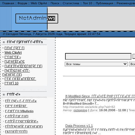
Главная
::
Форум
::
Web ClipArt
::
Поиск
::
Статистика
::
Топ 10
::
Публикация
::
Рекомендов
// Сегодня Пятница, 7 Августа 2026 года. Текущее время: 22:47:54
ГѓГ«Г ГўГ­Г®ГҐ Г¬ГҐГ­Гѕ
·
ГѓГ«Г ГўГ­Г Гї
·
Web ClipArt
·
Г”Г®Г°ГіГ¬
·
ГЏГ®ГЁГ±ГЄ
·
ГЏГіГЎГ«ГЁГЄГ®ГўГ ГІГј
·
ГђГҐГЄГ®Г¬ГҐГ­
Г¤Г®ГўГ ГІГј
·
Г‘ГІГ ГІГЁГ±ГІГЁГЄГ
·
Г’Г®ГЇ 10
Г’ГҐГ¬Г»
If-Modified-Since, ГҐГ±Г«ГЁ PHP Г­ГҐ ГіГ±ГІГ 
·
ГЌГ ГўГҐГ°Г­Г®ГҐ, ГЄГ Г¦Г¤Г»Г© ГўГҐГЎ-ГЇГ°Г®ГЈГ°Г 
ГЃГ Г§Г» Г„Г Г­Г­Г»Гµ
В«If-Modified-SinceВ» Г...
·
ГѓГ°Г ГґГЁГЄГ
http://netadmin.ws/article.php?sid=82
Автор:
nickspring
|
Дата:
19.06.2006 - 11:08
|
Тем
·
Г‚Г±ГҐ Г® VBulletin
·
Г‚ГҐГЎ Г±Г Г©ГІ
·
Г‚ГҐГЎ Г‘ГЄГ°ГЁГЇГІГ»
Data Process v1.1
·
ГЃГҐГ§Г®ГЇГ Г±Г­Г®Г±ГІГј
ГЏГ°Г®Г¤Г®Г«Г¦Г Гї Г­Г Г·Г ГІГіГѕ ГІГҐГ¬Гі Г® ГЇГ°Г
·
Г€Г­ГІГҐГ°Г­ГҐГІ
Г®ГЎГ°Г ГЎГ®ГІГЄГЁ Г¤Г ...