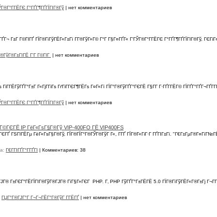
ЎГ®Г°Г­ГЁГЄ Г°ГҐГ¶ГҐГЇГІГ®Гў
|
нет комментариев
ГҐГ¬ Г±Г Г©ГІГҐ ГЇГ®ГїГўГЁГ«Г±Гї Г­Г®ГўГ»Г© Г°Г Г§Г¤ГҐГ« Г‘ГЎГ®Г°Г­ГЁГЄ Г°ГҐГ¶ГҐГЇГІГ®Гў, ГЄГіГ
®ГўГ®Г±ГІГЁ Г‘Г Г©ГІГ
|
нет комментариев
 ГіГ­ГЁГўГҐГ°Г±Г Г«ГјГ­ГіГѕ ГґГіГ­ГЄГ¶ГЁГѕ Г¤Г«Гї ГЇГ°Г®ГўГҐГ°ГЄГЁ Г§Г­Г Г·ГҐГ­ГЁГ© ГЇГҐГ°ГҐГ¬ГҐГ
ЎГ®Г°Г­ГЁГЄ Г°ГҐГ¶ГҐГЇГІГ®Гў
|
нет комментариев
Г®Г©ГЄГЁ IP ГёГ«ГѕГ§Г®Гў VIP-400FO ГЁ VIP400FS
©ГЄГҐ ГЅГІГЁГµ ГёГ«ГѕГ§Г®Гў, ГЇГ®ГЇГ°Г®ГЎГ®ГўГ Г«, Г­ГҐ ГЇГ®Г«ГіГ·Г ГҐГІГ±Гї. "Г€Г±ГµГ®Г¤ГїГ№Г
а:
Г€Г­ГІГҐГ°Г­ГҐГІ
|
Комментариев: 38
®ГЈГ® Г±ГЄГ°ГЁГЇГІГ®ГўГ®ГЈГ® ГїГ§Г»ГЄГ PHP. Г‚ PHP ГўГҐГ°Г±ГЁГЁ 5.0 ГЇГ®ГїГўГЁГ«Г®Г±Гј Г¬Г­Г
ГЏГ°Г®ГЈГ°Г Г¬Г¬ГЁГ°Г®ГўГ Г­ГЁГҐ
|
нет комментариев