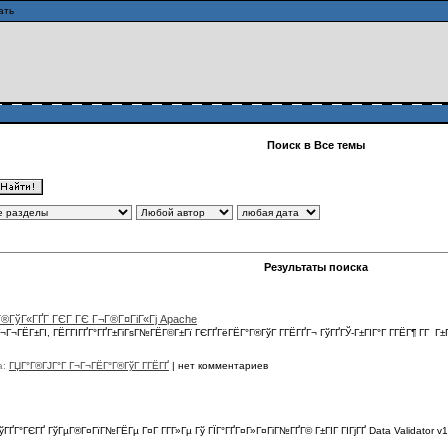
ать
Поиск в Все темы
Результаты поиска
Г­Г®ГўГ«ГҐГ­ ГЄГ ГЄ Г¬Г®Г¤ГіГ«Гј Apache
Г¬Г¬ГЁГ±ГІ, ГЁГ­ГІГҐГ°ГҐГ±ГіГѕГ№ГЁГ©Г±Гї ГЄГҐГёГЁГ°Г®ГўГ Г­ГЁГҐГ¬ ГўГҐГЎ-Г±ГІГ°Г Г­ГЁГ¶ Г­Г Г±
а:
ГЏГ°Г®ГЈГ°Г Г¬Г¬ГЁГ°Г®ГўГ Г­ГЁГҐ
|
нет комментариев
®ГўГҐГ°ГЄГҐ ГўГµГ®Г¤ГїГ№ГЁГµ Г¤Г Г­Г­Г»Гµ Гў ГЇГ°ГҐГ¤Г»Г¤ГіГ№ГҐГ© Г±ГІГ ГІГјГҐ Data Validator v1